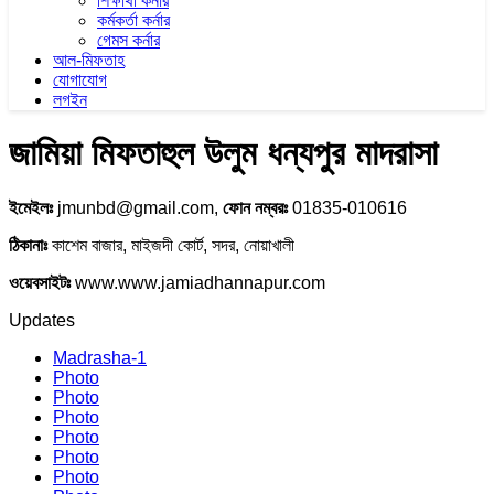
শিক্ষার্থী কর্নার
কর্মকর্তা কর্নার
গেমস কর্নার
আল-মিফতাহ
যোগাযোগ
লগইন
জামিয়া মিফতাহুল উলুম ধন্যপুর মাদরাসা
ইমেইলঃ
jmunbd@gmail.com,
ফোন নম্বরঃ
01835-010616
ঠিকানাঃ
কাশেম বাজার, মাইজদী কোর্ট, সদর, নোয়াখালী
ওয়েবসাইটঃ
www.www.jamiadhannapur.com
Updates
Madrasha-1
Photo
Photo
Photo
Photo
Photo
Photo