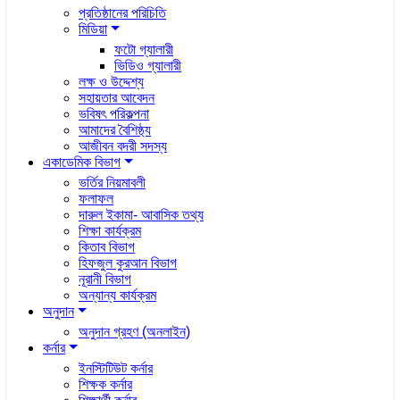
প্রতিষ্ঠানের পরিচিতি
মিডিয়া
ফটো গ্যালারী
ভিডিও গ্যালারী
লক্ষ ও উদ্দেশ্য
সহায়তার আবেদন
ভবিষৎ পরিকল্পনা
আমাদের বৈশিষ্ঠ্য
আজীবন বদরী সদস্য
একাডেমিক বিভাগ
ভর্তির নিয়মাবলী
ফলাফল
দারুল ইকামা- আবাসিক তথ্য
শিক্ষা কার্যক্রম
কিতাব বিভাগ
হিফজুল কুরআন বিভাগ
নূরানী বিভাগ
অন্যান্য কার্যক্রম
অনুদান
অনুদান গ্রহণ (অনলাইন)
কর্নার
ইনস্টিটিউট কর্নার
শিক্ষক কর্নার