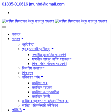
01835-010616
jmunbd@gmail.com
প্রচ্ছদ
অনুষদ
প্রতিষ্ঠাতা
প্রাক্তন দায়িত্বশীলবৃন্দ
সম্মানীত মুহতামিম সাহেবগণ
সম্মানীত শায়খুল হাদিস সাহেবগণ
শিক্ষা সচিব-নাজেম সাহেবগণ
বিভাগীয় প্রধানগণ
শিক্ষকবৃন্দ
পরিচালনা পর্ষদ
মজলিসে শুরা
মজলিসে আমেলা
মজলিসে এন্তেজামিয়া
মজলিসে ইলমী
জামিয়ার প্রাক্তন ও বর্তমান শিক্ষক বৃন্দ
জামিয়া পরিদর্শনকারী মনীষিগণ
পরিচিতি