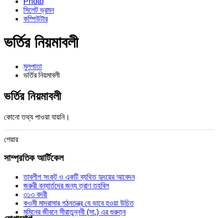
Photo
সিলেট ভ্রমন
কম্পিউটার
ভর্তির নিয়মাবলী
মুলপাতা
ভর্তির নিয়মাবলী
ভর্তির নিয়মাবলী
কোনো তথ্য পাওয়া যায়নি।
শেয়ার
সাম্প্রতিক আর্টিকেল
তাবলীগ সংকট ও একটি ব্যথিত হৃদয়ের আবেদন
জরুরী বন্যার্তদের জন্য ত্রাণ তহবিল
৩১৩ বদরী
কওমী মাদরাসার গঠনতন্ত্র যে ভাবে হওয়া উচিত
মুমিনের জীবনে সীরাতুন্নবী (সা.) এর গুরুত্ব