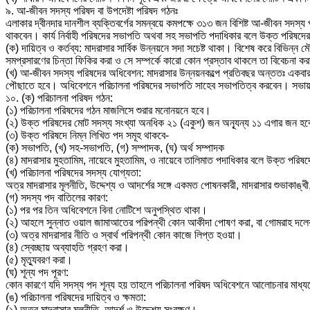
৯. আ-জীবন সদস্য পরিষদ বা উপদেষ্টা পরিষদ গঠনঃ
এলাকার দ্বীনদার দানশীল ব্যক্তিবর্গের সমন্বয়ে কমপক্ষে ৩১৩ জন বিশিষ্ট আ-জীবন সদস
থাকবেন। কার্য নির্বাহী পরিষদের সভাপতি অথবা সহ সভাপতি পদাধিকার বলে উক্ত পরিষদে
(ক) দায়িত্ব ও কর্তব্য: মাদরাসার সার্বিক উন্নয়নে সদা সচেষ্ট থাকা। বিশেষ করে বিভিন্
সমপ্রসারণের চিন্তা ফিকির করা ও সে সম্পর্কে কারো কোন প্রস্তাব থাকলে তা বিবেচনা ক
(খ) আ-জীবন সদস্য পরিষদের অধিবেশন: মাদরাসার উন্নয়নকল্পে প্রতিবছর অন্ততঃ একবা
পৌছাতে হবে। অধিবেশনে পরিচালনা পরিষদের সভাপতি সাহেব সভাপতিত্ব করবেন। সভায় গত 
১০. (ক) পরিচালনা পরিষদ গঠন:
(১) পরিচালনা পরিষদের গঠন মাজলিসে শুরার মনোনয়নে হবে।
(২) উক্ত পরিষদের মোট সদস্য সংখ্যা অনধিক ২১ (একুশ) জন অন্যূন্য ১১ এগার জন হবে
(৩) উক্ত পরিষদে নিম্ন লিখিত পদ সমূহ থাকবে-
(ক) সভাপতি, (খ) সহ-সভাপতি, (গ) সম্পাদক, (ঘ) অর্থ সম্পাদক
(৪) মাদরাসার মুহতামিম, নায়েবে মুহতামিম, ও নায়েবে তালিমাত পদাধিকার বলে উক্ত পরি
(খ) পরিচালনা পরিষদের সদস্য যোগ্যতা:
অত্র মাদরাসার মূলনীতি, উদ্দেশ্য ও আদর্শের সঙ্গে একমত পোষনকারী, মাদরাসার শুভাকাঙ্
(গ) সদস্য পদ বাতিলের কারণ:
(১) পর পর তিন অধিবেশনে বিনা নোটিশে অনুপস্থিত থাকা।
(২) আহলে সুন্নাত ওয়াল জামাআতের পরিপন্থী কোন আকীদা পোষণ করা, বা গোমরাহ দলের 
(৩) অত্র মাদরাসার নীতি ও স্বার্থ পরিপন্থী কোন কাজে লিপ্ত হওয়া।
(৪) স্বেচ্ছায় অব্যাহতি গ্রহণ করা।
(৫) মৃত্যুবরণ করা।
(ঘ) শূন্য পদ পূরণ:
কোন কারণে যদি সদস্য পদ শূন্য হয় তাহলে পরিচালনা পরিষদ অধিবেশনে আলোচনার মাধ্যম
(ঙ) পরিচালনা পরিষদের দায়িত্ব ও ক্ষমতা:
(১) অত্র মাদরাসার মূলনীতি, আদর্শ ও উদ্দেশ্য সংরক্ষণ।