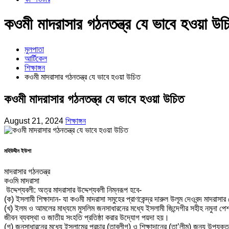
কওমী মাদরাসার গঠনতন্ত্র যে ভাবে হওয়া উচ
মুলপাতা
আর্টিকেল
শিক্ষাঙ্গন
কওমী মাদরাসার গঠনতন্ত্র যে ভাবে হওয়া উচিত
কওমী মাদরাসার গঠনতন্ত্র যে ভাবে হওয়া উচিত
August 21, 2024
শিক্ষাঙ্গন
মহিউদ্দীন ইউশা
মাদরাসার গঠনতন্ত্র
কওমি মাদরাসা
উদ্দেশ্যবলী: অত্র মাদরাসার উদ্দেশ্যবলী নিম্নরূপ হবে-
(ক) ইসলামী শিক্ষাদান- যা কওমী মাদরাসা সমুহের প্রাণকেন্দ্র দারুল উলূম দেওবন্দ মাদরাস
(খ) ইলম ও আমলের মাধ্যমে মুসলিম জনসাধারনের মধ্যে ইসলামী জিন্দেগীর সহীহ নমুনা পেশ ক
জীবন ব্যবস্থা ও জাতীয় সংহতি প্রতিষ্ঠা করার উদ্যোগ পয়দা হয়।
(গ) জনসাধারনের মধ্যে ইসলামের প্রচার (তাবলীগ) ও শিক্ষাদানের (তা’লীম) জন্য উপযুক্