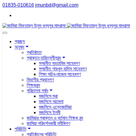
01835-010616
jmunbd@gmail.com
প্রচ্ছদ
অনুষদ
প্রতিষ্ঠাতা
প্রাক্তন দায়িত্বশীলবৃন্দ
সম্মানীত মুহতামিম সাহেবগণ
সম্মানীত শায়খুল হাদিস সাহেবগণ
শিক্ষা সচিব-নাজেম সাহেবগণ
বিভাগীয় প্রধানগণ
শিক্ষকবৃন্দ
পরিচালনা পর্ষদ
মজলিসে শুরা
মজলিসে আমেলা
মজলিসে এন্তেজামিয়া
মজলিসে ইলমী
জামিয়ার প্রাক্তন ও বর্তমান শিক্ষক বৃন্দ
জামিয়া পরিদর্শনকারী মনীষিগণ
পরিচিতি
প্রতিষ্ঠানের পরিচিতি