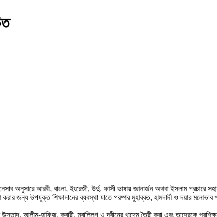
িত
ার নেসাব অনুসারে আরবী, বাংলা, ইংরেজী, উর্দু, ফার্সী ভাষায় জ্ঞানার্জন অথবা ইসলাম প্রচা
রার জন্য উপযুক্ত শিক্ষাদানের ব্যবস্থা যাতে পরষ্পর মুহাব্বত, হামদার্দী ও দয়ার মনোভা
ত উস্তাদ, আলীম-হাফিজ, ক্বারী, মুবাল্লিগ ও দ্বীনের খাদেম তৈরী করা এবং তাদেরকে প্রশি