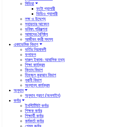
মিডিয়া
ফটো গ্যালারী
ভিডিও গ্যালারী
লক্ষ ও উদ্দেশ্য
সহায়তার আবেদন
ভবিষৎ পরিকল্পনা
আমাদের বৈশিষ্ঠ্য
আজীবন বদরী সদস্য
একাডেমিক বিভাগ
ভর্তির নিয়মাবলী
ফলাফল
দারুল ইকামা- আবাসিক তথ্য
শিক্ষা কার্যক্রম
কিতাব বিভাগ
হিফজুল কুরআন বিভাগ
নূরানী বিভাগ
অন্যান্য কার্যক্রম
অনুদান
অনুদান গ্রহণ (অনলাইন)
কর্নার
ইনস্টিটিউট কর্নার
শিক্ষক কর্নার
শিক্ষার্থী কর্নার
কর্মকর্তা কর্নার
গেমস কর্নার