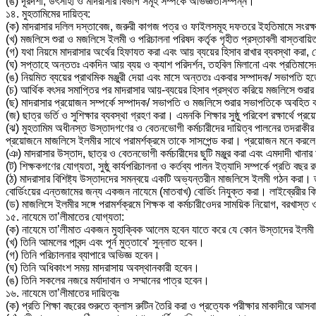
(ঙ) দূরদর্শী, উৎসাহী ও মাদরাসার বিভাগ সমূহ সম্পর্কে অভিজ্ঞতাসম্পন্ন।
১৪. মুহতামিমের দায়িত্ব:
(ক) মাদরাসার দলিল দস্তাবেজ, জরুরী কাগজ পত্র ও ফাইলসমূহ দফতরে ইহতিমামে সংরক্
(খ) মজলিসে শুরা ও মজলিসে ইলমী ও পরিচালনা পরিষদ কর্তৃক গৃহীত প্রস্তাবলী বাস্তবায়
(গ) যথা নিয়মে মাদরাসার অর্থের হিফাযত করা এবং আয় ব্যয়ের হিসাব রাখার ব্যবস্থা করা, 
(ঘ) সপ্তাহে অন্ততঃ একদিন আয় ব্যয় ও ক্যাশ পরিদর্শন, তহবিল মিলানো এবং প্রতিমাস
(ঙ) নিয়মিত ব্যয়ের প্রাথমিক মঞ্জুরী দেয়া এবং মাসে অন্ততঃ একবার সম্পাদক/ সভাপতি 
(চ) আর্থিক বৎসর সমাপ্তির পর মাদরাসার আয়-ব্যয়ের হিসাব প্রস্থত করিয়ে মজলিসে শুরার মঞ্জ
(ছ) মাদরাসার প্রয়োজন সম্পর্কে সম্পাদক/ সভাপতি ও মজলিসে শুরার সভাপতিকে অবহিত করা 
(জ) ছাত্র ভর্তি ও সুশিক্ষার ব্যবস্থা গ্রহণ করা। এমনকি শিক্ষার সুষ্ঠু পরিবেশ রক্ষার্থ
(ঝ) মুহতামিম অধীনস্ত উস্তাদগণের ও বেতনভোগী কর্মচারীদের দায়িত্ব পালনের তদরাকীর 
প্রয়োজনে মাজলিসে ইলমীর সাথে পরামর্শক্রমে তাকে সাসপেন্ড করা। প্রয়োজন মনে কর
(ঞ) মাদরাসার উস্তাদ, ছাত্র ও বেতনভোগী কর্মচারীদের ছুটি মঞ্জুর করা এবং এমদাদী খানার ম
(ট) শিক্ষকগণের যোগ্যতা, সুষ্ঠু কার্যপরিচালনা ও কর্তব্য পালন ইত্যাদি সম্পর্কে প্রতি 
(ঠ) মাদরাসার বিশিষ্ট্য উস্তাদদের সমন্বয়ে একটি অভ্যন্তরীন মাজলিসে ইলমী গঠন করা। তা
বোর্ডিংয়ের এন্তজামের জন্য একজন নাযেমে (মাতবাখ) বোর্ডিং নিযুক্ত করা। লাইব্রেরীর 
(ড) মাজলিসে ইলমীর সঙ্গে পরামর্শক্রমে শিক্ষক বা কর্মচারীওেদর সাময়িক নিয়োগ, বরখাস্
১৫. নাযেমে তা’লীমাতের যোগ্যতা:
(ক) নাযেমে তা’লীমাত একজন মুহাক্বিক আলেম হবেন যাতে করে যে কোন উস্তাদের ইলমী
(খ) তিনি আমলের পাবন্দ এবং পূর্ন মুত্তাবে’ সুন্নাত হবেন।
(গ) তিনি পরিচালনার ব্যাপারে অভিজ্ঞ হবেন।
(ঘ) তিনি অধিকাংশ সময় মাদরাসায় অবস্থানকারী হবেন।
(ঙ) তিনি সকলের নজরে মর্যাদাবান ও সম্মানের পাত্র হবেন।
১৬. নাযেমে তা’লীমাতের দায়িত্বঃ
(ক) প্রতি শিক্ষা বছরের শুরুতে ক্লাস রুটিন তৈরি করা ও প্রত্যেক পরীক্ষার মাকাদীরে আসবা