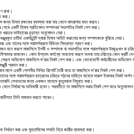
ষণ রাখা।
িত করা।
সে জন্য হিসাব রক্ষকের ব্যবস্থা করা যার বেতন মাদরাসার বহন করবে।
ের শেষে একটি হিসাব প্রতিবেদন সম্পাদক/ সভাপতির নিকট পেশ করা।
হতে খরচের ভাউচারের চূড়ান্ত অনুমোদন নেয়া।
ুরকৃত চার্টার্ড একাউন্টেন্ট দ্বারা হিসাব অডিট করানোর জন্য সম্পাদককে বুঝিয়ে দেয়া।
এবং তাদের সঙ্গে পরামর্শক্রমে বিভিন্ন সিদ্ধান্ত গ্রহণ করা।
ে প্রয়োজন মনে করলে মাজলিসে ইলমী ও সম্পাদক বা সভাপতির সঙ্গে পরামর্শক্রমে উচ্ছৃঙ্খল বা চর
যিস্মাদার থাকবেন। কোন উস্তাদ কর্তব্যে অবহেলা করলে অথবা তার চরিত্রে কোন ক্রটি দেখ
লে সেরূপ অভিযোগ মাজলিসে শু’রার নিকট পেশ করা। এবং বেতনভোগী কর্মচারীদের অভিযোগ 
ঞ্জুরী প্রদান করা।
বছর রজব মাসে একটি পোগনীয় লিখিত রিপোর্ট তৈরী করে তা মাজলিসে শু’রার নিকট পেশ করা।
দের সঙ্গে পরামর্শক্রমে ছাত্রদের চরিত্র গঠনের দায়িত্ব নাযেমে দারুল ইকামার নিকট অর্পন
কিতাবাদি লেনদেনের জন্য একজন নাযেমে কুতুবখানা নিযুক্ত করা।
ত ও বেতন নির্ধারণের অধিকারী হবেন। পরবর্তীতে তা মাজলিসে শুরার নিকট পেশ করে অনুমোনদ
 জটিলতা তিনি সমাধান করতে পারেন।
ক নির্ধারণ করা এবং মুহতামিমের সম্মতি নিয়ে জারীর ব্যবস্থা করা।