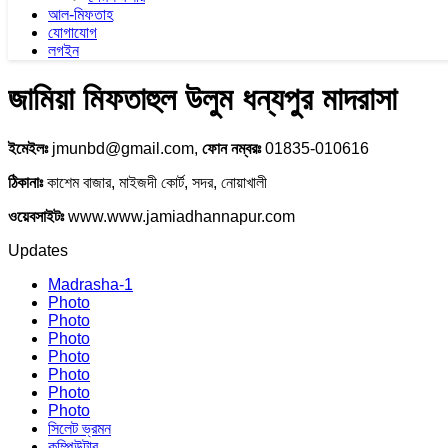
আল-মিফতাহ
যোগাযোগ
লগইন
জামিয়া মিফতাহুল উলুম ধন্যপুর মাদরাসা
ইমেইলঃ
jmunbd@gmail.com,
ফোন নম্বরঃ
01835-010616
ঠিকানাঃ
কাশেম বাজার, মাইজদী কোর্ট, সদর, নোয়াখালী
ওয়েবসাইটঃ
www.www.jamiadhannapur.com
Updates
Madrasha-1
Photo
Photo
Photo
Photo
Photo
Photo
Photo
সিলেট ভ্রমন
কম্পিউটার