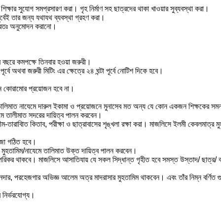
 শিক্ষার সুযোগ সমপ্রসারণ করা। গৃহ নির্মাণ সহ ছাত্রদের থাকা খাওয়ার সুব্যবস্থা করা।
পূর্বেই তার জন্য যথাযথ ব্যবস্থা গ্রহণ করা।
 করতঃ অনুমোদন করানো।
 বছরে কমপক্ষে তিনবার হওয়া জরুরী।
ে অথবা জরুরী মিটিং এর ক্ষেত্রে ২৪ ঘন্টা পূর্বে নোটিশ দিকে হবে।
কোন কোরামোর প্রয়োজন হবে না।
েমে তালিমাত নাযেমে দারুল ইকামা ও প্রয়োজনে মুনাসেব মত অন্য যে কোন একজন শিক্ষকের স
মে তালীমাত সদরের দায়িত্ব পালন করবেন।
ীম-তারাবিাত কিতাব, পরীক্ষা ও ছাত্রাবাসের শৃঙ্খলা রক্ষা করা। মাজলিসে ইলমী কেবলমাত্র ম
িজা গঠিত হবে।
 মুহতামিম/নাযেমে তালিমাত উক্ত দায়িত্ব পালন করবেন।
্ধপরিকর থাকবে। মাজলিসে আসাতিযায় যে সকল সিদ্ধান্ত গৃহীত হবে সমস্ত উস্তাদ/ ছাত্র/ ক
বীনদার, পরহেজগার অভিজ্ঞ আলেম অত্র মাদরাসার মুহতামিম থাকবেন। এবং তাঁর নিম্ন বর্ণিত গ
 নির্ভরযোগ্য।