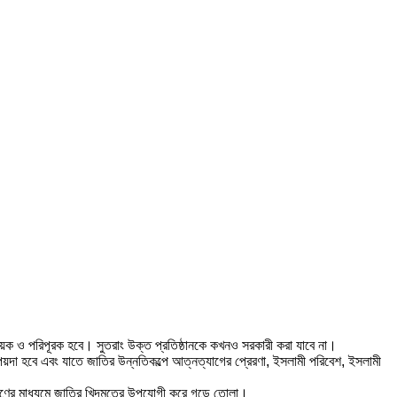
রে সহায়ক ও পরিপূরক হবে। সুতরাং উক্ত প্রতিষ্ঠানকে কখনও সরকারী করা যাবে না।
ব পয়দা হবে এবং যাতে জাতির উন্নতিকল্পে আত্নত্যাগের প্রেরণা, ইসলামী পরিবেশ, ইসলামী
ক্ষণের মাধ্যমে জাতির খিদমতের উপযোগী করে গড়ে তোলা।