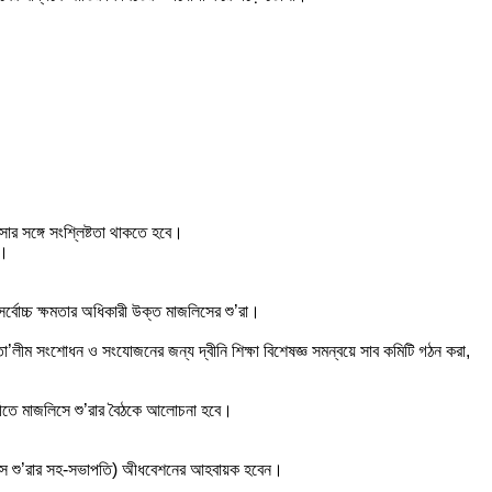
ার সঙ্গে সংশ্লিষ্টতা থাকতে হবে।
ন।
র্বোচ্চ ক্ষমতার অধিকারী উক্ত মাজলিসের শু’রা।
 তা’লীম সংশোধন ও সংযোজনের জন্য দ্বীনি শিক্ষা বিশেষজ্ঞ সমন্বয়ে সাব কমিটি গঠন করা,
্তীতে মাজলিসে শু’রার বৈঠকে আলোচনা হবে।
লিসে শু’রার সহ-সভাপতি) অীধবেশনের আহবায়ক হবেন।