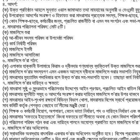
৪. আদর্শ:
(ক) উক্ত প্রতিষ্ঠান আহলে সুন্নাত ওয়াল জামাআত তথা মাযহাবের অনুসারী ও দেওবন্দী বুযু
(খ) উপরোক্ত আদর্শের সংরক্ষণ ও হিফাযত করা মাদরাসার প্রত্যেক সদস্য, শিক্ষক-ছাত্র, কর
(গ) কোন শিক্ষক-ছাত্র, কর্মচারীর জন্য, প্রচলিত রাজনীতি বা এমন সব সংগঠন এবং সভা-সমি
৫. মাদরাসার পরিচালনা পরিষদ: মোট ৫টি।
(ক) মাজলিসে শুরা
(খ) আ-জীবন সদস্য পরিষদ বা উপদেষ্ঠা পরিষদ
(গ) কার্য নির্বাহী পরিষদ
(ঘ) মাজলিসে ইলমী
(ঙ) মাজলিসে আসাতিজা
৬. মাজলিসে শু’রা গঠন:
(ক) এলাকার হাক্কানী উলামায়ে কিরাম ও দ্বীনদার গণ্যমান্য ব্যক্তিবর্গ উক্ত মাজলিসে 
(খ) মাজলিসে শু’রার সদস্যগণ এমন একজন আলেমে দ্বীনকে মাজলিসে শুরার সভাপতি নিয
(গ) মাদরাসার মুহতামিম পদাধিকার বলে উক্ত শু’রার সহ-সভাপতি হবেন। তাছাড়া কার্য নি
৭. মাজলিসে শু’রার দায়িত্ব ও ক্ষমতা:
(ক) মাদরাসা সুষ্ঠু ও সুন্দরভাবে পরিচালনার উদ্দেশ্যে আইন প্রণয়ন, প্রচলিত আইন বাতি
(খ) মাদরাসার মূলনীতি সমূহ ও আদর্শের সংরক্ষণ করার দায়িত্ব মাজলিসে শু’রার উপর থাকব
(গ) মাদরাসার আইন-শৃংখলা রক্ষার্থে বিভিন্ন বিভাগ খোলা, মাদরাসার বিশেষ স্বার্থে প্র
সাব কমিটি কর্তৃক পেশকৃত নেছাবে তা’লীমের মঞ্জুরী দেয়া।
(ঘ) শিক্ষক ও কর্মচারী নিয়োগ, অপসারণ, বেতন ভাতা নির্ধারণ, পদ ও দায়িত্ব নির্ধারণ এবং
(ঙ) মাদরাসার ‘দফতরে ইহতেমামে’ কিংবা দফতরে তা’লীমাতে অথবা যে কোন বিভাগ পরিদর্শ
(চ) পরিচালনা পরিষদ গঠন করা এবং দায়িত্ব পালনে অযোগ্য প্রমাণিত হলে মাজলিসে শু’
৮. মাজলিসে শু’রার অধিবেশনঃ
(ক) স্বাভাবিক অবস্থায় বাৎসরিক একবার শু’রার অধিবেশন অনুষ্ঠিত হবে। বিশেষ প্রয়ো
(খ) সাধারণ অধিবেশনের নোটিশ ৭ দিন পূর্বে এবং জরুরী ক্ষেত্রে অধিবেশনের নোটিশ একদিন