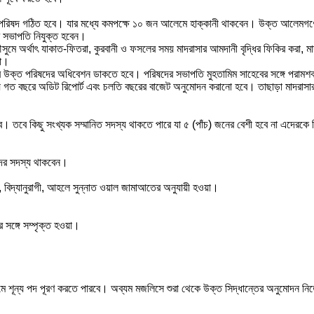
্য পরিষদ গঠিত হবে। যার মধ্যে কমপক্ষে ১০ জন আলেমে হাক্কানী থাকবেন। উক্ত আলেমগণের 
র সভাপতি নিযুক্ত হবেন।
ন মৌসুমে অর্থাৎ যাকাত-ফিতরা, কুরবানী ও ফসলের সময় মাদরাসার আমদানী বৃদ্ধির ফিকির করা,
রা।
র উক্ত পরিষদের অধিবেশন ডাকতে হবে। পরিষদের সভাপতি মুহতামিম সাহেবের সঙ্গে পরামশ
বছরে অডিট রিপোর্ট এবং চলতি বছরের বাজেট অনুমোদন করানো হবে। তাছাড়া মাদরাসার আর্
। তবে কিছু সংখ্যক সম্মানিত সদস্য থাকতে পারে যা ৫ (পাঁচ) জনের বেশী হবে না এদেরক
ষদের সদস্য থাকবেন।
খী, বিদ্যানুরাগী, আহলে সুন্নাত ওয়াল জামাআতের অনুযায়ী হওয়া।
সঙ্গে সম্পৃক্ত হওয়া।
ে শূন্য পদ পূরণ করতে পারবে। অব্যম মজলিসে শুরা থেকে উক্ত সিদ্ধান্তের অনুমোদন নি