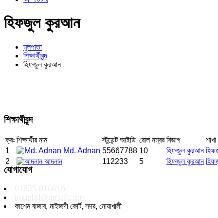
হিফজুল কুরআন
মুলপাতা
শিক্ষার্থীবৃন্দ
হিফজুল কুরআন
শিক্ষার্থীবৃন্দ
ক্রঃ
শিক্ষার্থীর নাম
স্টুডেন্ট আইডি
রোল নম্বর
বিভাগ
শাখা
1
Md. Adnan
55667788
10
হিফজুল কুরআন
হিফ
2
আদনান
112233
5
হিফজুল কুরআন
হিফ
যোগাযোগ
01835-010616
jmunbd@gmail.com
কাশেম বাজার, মাইজদী কোর্ট, সদর, নোয়াখালী