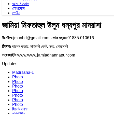
আল-মিফতাহ
যোগাযোগ
লগইন
জামিয়া মিফতাহুল উলুম ধন্যপুর মাদরাসা
ইমেইলঃ
jmunbd@gmail.com,
ফোন নম্বরঃ
01835-010616
ঠিকানাঃ
কাশেম বাজার, মাইজদী কোর্ট, সদর, নোয়াখালী
ওয়েবসাইটঃ
www.www.jamiadhannapur.com
Updates
Madrasha-1
Photo
Photo
Photo
Photo
Photo
Photo
Photo
সিলেট ভ্রমন
কম্পিউটার