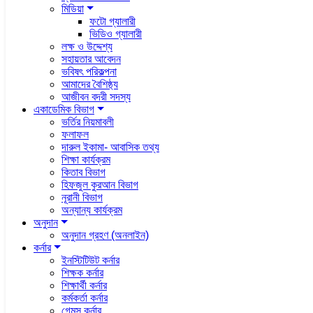
মিডিয়া
ফটো গ্যালারী
ভিডিও গ্যালারী
লক্ষ ও উদ্দেশ্য
সহায়তার আবেদন
ভবিষৎ পরিকল্পনা
আমাদের বৈশিষ্ঠ্য
আজীবন বদরী সদস্য
একাডেমিক বিভাগ
ভর্তির নিয়মাবলী
ফলাফল
দারুল ইকামা- আবাসিক তথ্য
শিক্ষা কার্যক্রম
কিতাব বিভাগ
হিফজুল কুরআন বিভাগ
নূরানী বিভাগ
অন্যান্য কার্যক্রম
অনুদান
অনুদান গ্রহণ (অনলাইন)
কর্নার
ইনস্টিটিউট কর্নার
শিক্ষক কর্নার
শিক্ষার্থী কর্নার
কর্মকর্তা কর্নার
গেমস কর্নার