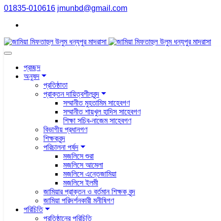
01835-010616
jmunbd@gmail.com
প্রচ্ছদ
অনুষদ
প্রতিষ্ঠাতা
প্রাক্তন দায়িত্বশীলবৃন্দ
সম্মানীত মুহতামিম সাহেবগণ
সম্মানীত শায়খুল হাদিস সাহেবগণ
শিক্ষা সচিব-নাজেম সাহেবগণ
বিভাগীয় প্রধানগণ
শিক্ষকবৃন্দ
পরিচালনা পর্ষদ
মজলিসে শুরা
মজলিসে আমেলা
মজলিসে এন্তেজামিয়া
মজলিসে ইলমী
জামিয়ার প্রাক্তন ও বর্তমান শিক্ষক বৃন্দ
জামিয়া পরিদর্শনকারী মনীষিগণ
পরিচিতি
প্রতিষ্ঠানের পরিচিতি