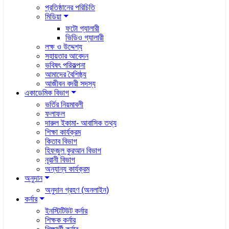
প্রতিষ্ঠানের পরিচিতি
মিডিয়া
ফটো গ্যালারী
ভিডিও গ্যালারী
লক্ষ ও উদ্দেশ্য
সহায়তার আবেদন
ভবিষৎ পরিকল্পনা
আমাদের বৈশিষ্ঠ্য
আজীবন বদরী সদস্য
একাডেমিক বিভাগ
ভর্তির নিয়মাবলী
ফলাফল
দারুল ইকামা- আবাসিক তথ্য
শিক্ষা কার্যক্রম
কিতাব বিভাগ
হিফজুল কুরআন বিভাগ
নূরানী বিভাগ
অন্যান্য কার্যক্রম
অনুদান
অনুদান গ্রহণ (অনলাইন)
কর্নার
ইনস্টিটিউট কর্নার
শিক্ষক কর্নার