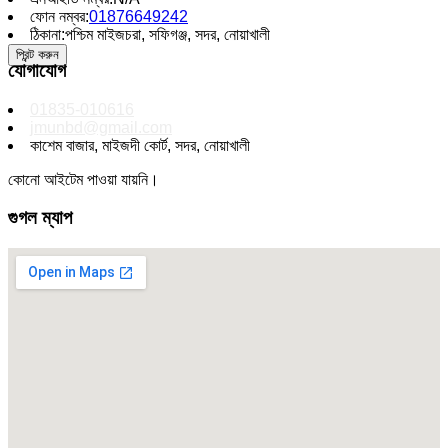
ফোন নম্বর:
01876649242
ঠিকানা:
পশ্চিম মাইজচরা, সফিগঞ্জ, সদর, নোয়াখালী
প্রিন্ট করুন
যোগাযোগ
01835-010616
jmunbd@gmail.com
কাশেম বাজার, মাইজদী কোর্ট, সদর, নোয়াখালী
কোনো আইটেম পাওয়া যায়নি।
গুগল ম্যাপ