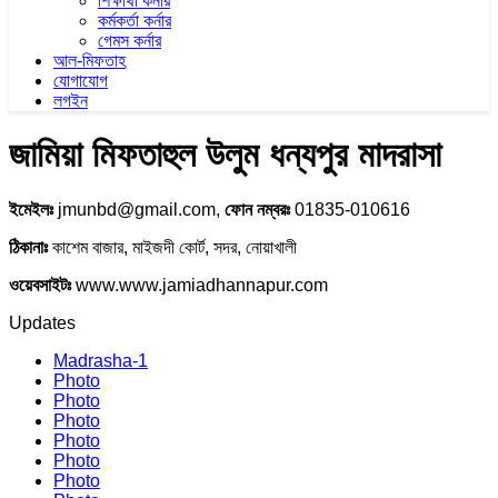
শিক্ষার্থী কর্নার
কর্মকর্তা কর্নার
গেমস কর্নার
আল-মিফতাহ
যোগাযোগ
লগইন
জামিয়া মিফতাহুল উলুম ধন্যপুর মাদরাসা
ইমেইলঃ
jmunbd@gmail.com,
ফোন নম্বরঃ
01835-010616
ঠিকানাঃ
কাশেম বাজার, মাইজদী কোর্ট, সদর, নোয়াখালী
ওয়েবসাইটঃ
www.www.jamiadhannapur.com
Updates
Madrasha-1
Photo
Photo
Photo
Photo
Photo
Photo