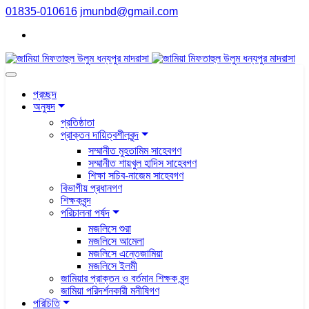
01835-010616
jmunbd@gmail.com
প্রচ্ছদ
অনুষদ
প্রতিষ্ঠাতা
প্রাক্তন দায়িত্বশীলবৃন্দ
সম্মানীত মুহতামিম সাহেবগণ
সম্মানীত শায়খুল হাদিস সাহেবগণ
শিক্ষা সচিব-নাজেম সাহেবগণ
বিভাগীয় প্রধানগণ
শিক্ষকবৃন্দ
পরিচালনা পর্ষদ
মজলিসে শুরা
মজলিসে আমেলা
মজলিসে এন্তেজামিয়া
মজলিসে ইলমী
জামিয়ার প্রাক্তন ও বর্তমান শিক্ষক বৃন্দ
জামিয়া পরিদর্শনকারী মনীষিগণ
পরিচিতি