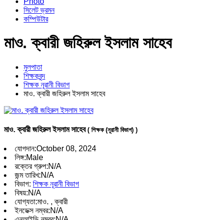
Photo
সিলেট ভ্রমন
কম্পিউটার
মাও. ক্বারী জহিরুল ইসলাম সাহেব
মুলপাতা
শিক্ষকবৃন্দ
শিক্ষক নূরানী বিভাগ
মাও. ক্বারী জহিরুল ইসলাম সাহেব
মাও. ক্বারী জহিরুল ইসলাম সাহেব
( শিক্ষক (নূরানী বিভাগ) )
যোগদান:
October 08, 2024
লিঙ্গ:
Male
রক্তের গ্রুপ:
N/A
জন্ম তারিখ:
N/A
বিভাগ:
শিক্ষক নূরানী বিভাগ
বিষয়:
N/A
যোগ্যতা:
মাও. , ক্বারী
ইনডেক্স নম্বর:
N/A
এনআইডি নম্বর:
N/A