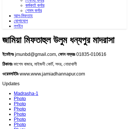
শিক্ষার্থী কর্নার
কর্মকর্তা কর্নার
গেমস কর্নার
আল-মিফতাহ
যোগাযোগ
লগইন
জামিয়া মিফতাহুল উলুম ধন্যপুর মাদরাসা
ইমেইলঃ
jmunbd@gmail.com,
ফোন নম্বরঃ
01835-010616
ঠিকানাঃ
কাশেম বাজার, মাইজদী কোর্ট, সদর, নোয়াখালী
ওয়েবসাইটঃ
www.www.jamiadhannapur.com
Updates
Madrasha-1
Photo
Photo
Photo
Photo
Photo
Photo