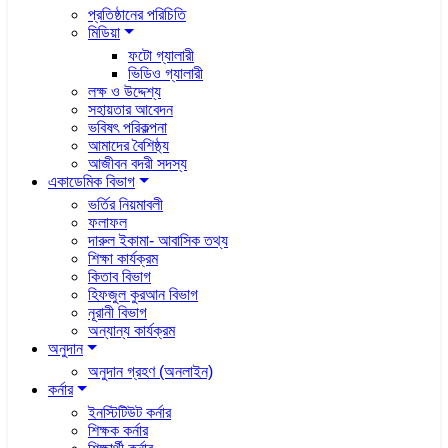
প্রতিষ্ঠানের পরিচিতি
মিডিয়া
ফটো গ্যালারী
ভিডিও গ্যালারী
লক্ষ ও উদ্দেশ্য
সহায়তার আবেদন
ভবিষৎ পরিকল্পনা
আমাদের বৈশিষ্ঠ্য
আজীবন বদরী সদস্য
একাডেমিক বিভাগ
ভর্তির নিয়মাবলী
ফলাফল
দারুল ইকামা- আবাসিক তথ্য
শিক্ষা কার্যক্রম
কিতাব বিভাগ
হিফজুল কুরআন বিভাগ
নূরানী বিভাগ
অন্যান্য কার্যক্রম
অনুদান
অনুদান গ্রহণ (অনলাইন)
কর্নার
ইনস্টিটিউট কর্নার
শিক্ষক কর্নার