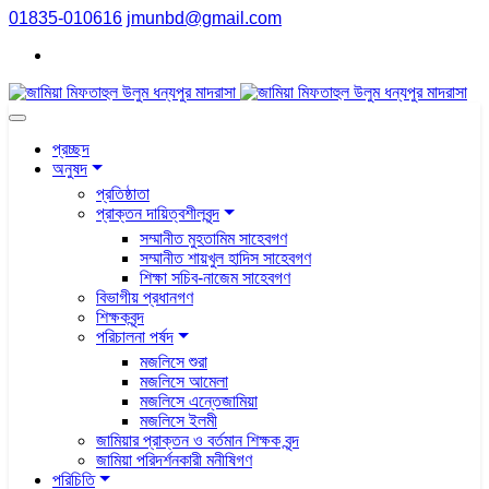
01835-010616
jmunbd@gmail.com
প্রচ্ছদ
অনুষদ
প্রতিষ্ঠাতা
প্রাক্তন দায়িত্বশীলবৃন্দ
সম্মানীত মুহতামিম সাহেবগণ
সম্মানীত শায়খুল হাদিস সাহেবগণ
শিক্ষা সচিব-নাজেম সাহেবগণ
বিভাগীয় প্রধানগণ
শিক্ষকবৃন্দ
পরিচালনা পর্ষদ
মজলিসে শুরা
মজলিসে আমেলা
মজলিসে এন্তেজামিয়া
মজলিসে ইলমী
জামিয়ার প্রাক্তন ও বর্তমান শিক্ষক বৃন্দ
জামিয়া পরিদর্শনকারী মনীষিগণ
পরিচিতি