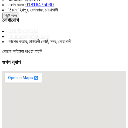
ফোন নম্বর:
01816475030
ঠিকানা:
হিরাপুর, বেগমগঞ্জ, নোয়াখালী
প্রিন্ট করুন
যোগাযোগ
01835-010616
jmunbd@gmail.com
কাশেম বাজার, মাইজদী কোর্ট, সদর, নোয়াখালী
কোনো আইটেম পাওয়া যায়নি।
গুগল ম্যাপ