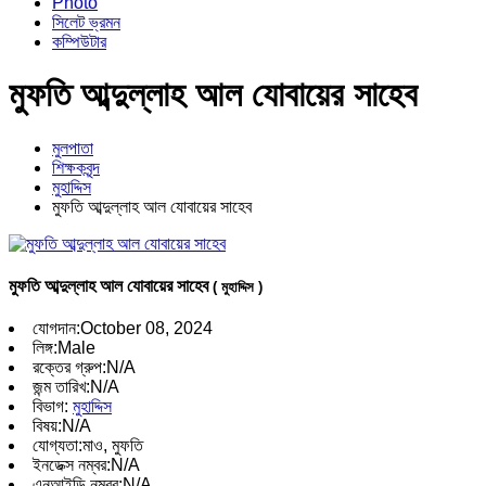
Photo
সিলেট ভ্রমন
কম্পিউটার
মুফতি আব্দুল্লাহ আল যোবায়ের সাহেব
মুলপাতা
শিক্ষকবৃন্দ
মুহাদ্দিস
মুফতি আব্দুল্লাহ আল যোবায়ের সাহেব
মুফতি আব্দুল্লাহ আল যোবায়ের সাহেব
( মুহাদ্দিস )
যোগদান:
October 08, 2024
লিঙ্গ:
Male
রক্তের গ্রুপ:
N/A
জন্ম তারিখ:
N/A
বিভাগ:
মুহাদ্দিস
বিষয়:
N/A
যোগ্যতা:
মাও, মুফতি
ইনডেক্স নম্বর:
N/A
এনআইডি নম্বর:
N/A