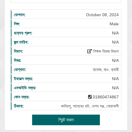
যোগদান:
October 08, 2024
লিঙ্গ:
Male
রক্তের গ্রুপ:
N/A
জন্ম তারিখ:
N/A
বিভাগ:
শিক্ষক হিফজ বিভাগ
বিষয়:
N/A
যোগ্যতা:
হাফেজ, মাও. ক্বারী
ইনডেক্স নম্বর:
N/A
এনআইডি নম্বর:
N/A
ফোন নম্বর:
01860474867
ঠিকানা:
কাদিরপু, সাহেবের হাট, বেগম গঞ্জ, নোয়াখালী
প্রিন্ট করুন