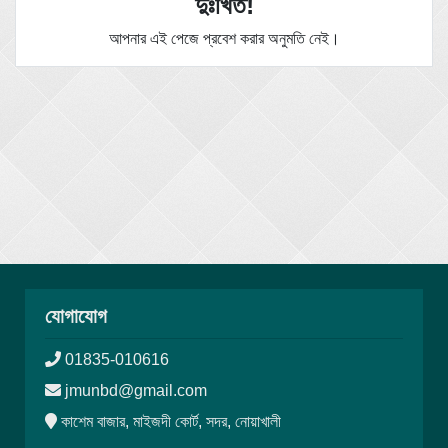
দুঃখিত!
আপনার এই পেজে প্রবেশ করার অনুমতি নেই।
যোগাযোগ
01835-010616
jmunbd@gmail.com
কাশেম বাজার, মাইজদী কোর্ট, সদর, নোয়াখালী